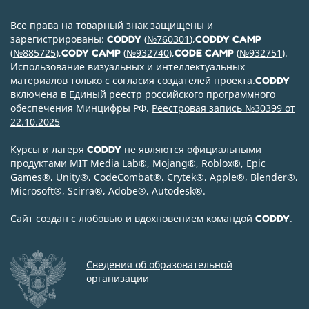
Все права на товарный знак защищены и
зарегистрированы:
(
№760301
),
CODDY
CODDY CAMP
(
№885725
),
(
№932740
),
(
№932751
).
CODY CAMP
CODE CAMP
Использование визуальных и интеллектуальных
материалов только с согласия создателей проекта.
CODDY
включена в Единый реестр российского программного
обеспечения Минцифры РФ.
Реестровая запись №30399 от
22.10.2025
Курсы и лагеря
не являются официальными
CODDY
продуктами MIT Media Lab
®
, Mojang
®
, Roblox
®
, Epic
Games
®
, Unity
®
, CodeСombat
®
, Crytek
®
, Apple
®
, Blender
®
,
Microsoft
®
, Scirra
®
, Adobe
®
, Autodesk
®
.
Сайт создан с любовью и вдохновением командой
.
CODDY
Сведения об образовательной
организации