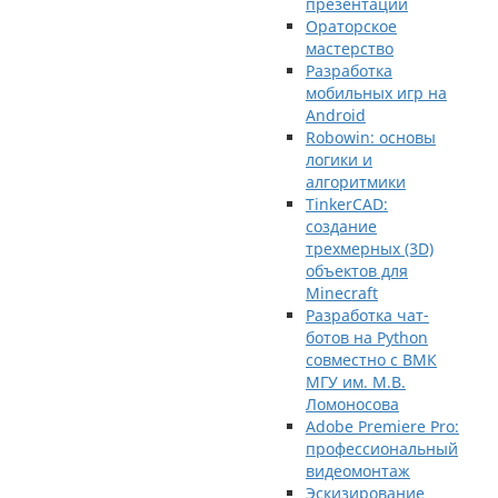
презентации
Ораторское
мастерство
Разработка
мобильных игр на
Android
Robowin: основы
логики и
алгоритмики
TinkerCAD:
cоздание
трехмерных (3D)
объектов для
Minecraft
Разработка чат-
ботов на Python
совместно с ВМК
МГУ им. М.В.
Ломоносова
Adobe Premiere Pro:
профессиональный
видеомонтаж
Эскизирование