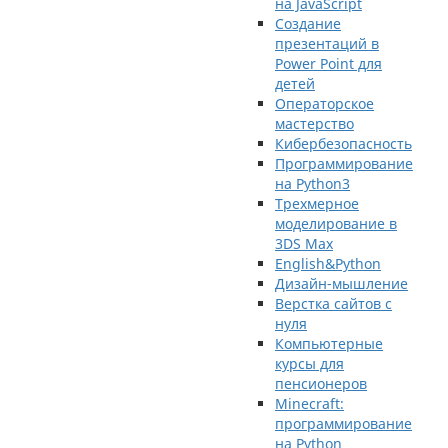
на JavaScript
Создание
презентаций в
Power Point для
детей
Операторское
мастерство
Кибербезопасность
Программирование
на Python3
Трехмерное
моделирование в
3DS Max
English&Python
Дизайн-мышление
Верстка сайтов с
нуля
Компьютерные
курсы для
пенсионеров
Minecraft:
программирование
на Python