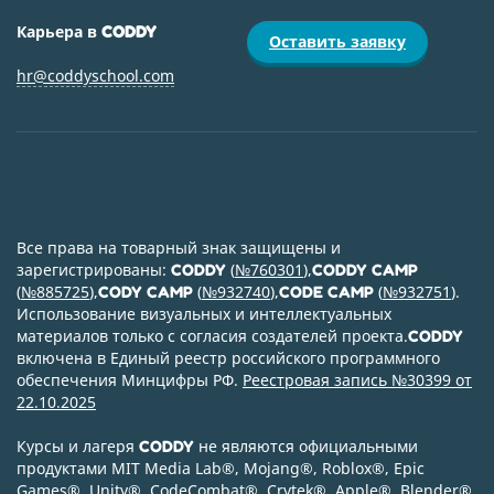
Карьера в
CODDY
Оставить заявку
hr@coddyschool.com
Все права на товарный знак защищены и
зарегистрированы:
(
№760301
),
CODDY
CODDY CAMP
(
№885725
),
(
№932740
),
(
№932751
).
CODY CAMP
CODE CAMP
Использование визуальных и интеллектуальных
материалов только с согласия создателей проекта.
CODDY
включена в Единый реестр российского программного
обеспечения Минцифры РФ.
Реестровая запись №30399 от
22.10.2025
Курсы и лагеря
не являются официальными
CODDY
продуктами MIT Media Lab
®
, Mojang
®
, Roblox
®
, Epic
Games
®
, Unity
®
, CodeСombat
®
, Crytek
®
, Apple
®
, Blender
®
,