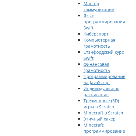
Мастер
коммуникации
Язык
программирования
Swift
Киберспорт
Компьютерная
грамотность
Стэнфордский курс
Swift
Финансовая
грамотность
Программирование
на JavaScript
Индивидуальное
расписание
Трехмерные (3D)
игры в Scratch
Minecraft в Scratch
Этичный хакер
Minecraft:
программирование